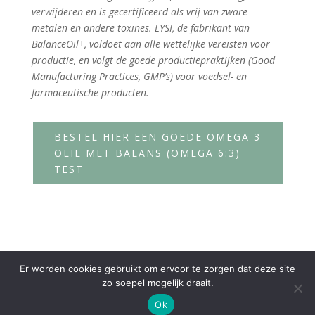
verwijderen en is gecertificeerd als vrij van zware
metalen en andere toxines. LYSI, de fabrikant van
BalanceOil+, voldoet aan alle wettelijke vereisten voor
productie, en volgt de goede productiepraktijken (Good
Manufacturing Practices, GMP’s) voor voedsel- en
farmaceutische producten.
BESTEL HIER EEN GOEDE OMEGA 3
OLIE MET BALANS (OMEGA 6:3)
TEST
Er worden cookies gebruikt om ervoor te zorgen dat deze site
zo soepel mogelijk draait.
Ok
Ontworpen door
Elegant Themes
| Ondersteund door
WordPress